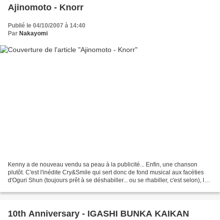
Ajinomoto - Knorr
Publié le 04/10/2007 à 14:40
Par
Nakayomi
Kenny a de nouveau vendu sa peau à la publicité... Enfin, une chanson
plutôt. C'est l'inédite Cry&Smile qui sert donc de fond musical aux facéties
d'Oguri Shun (toujours prêt à se déshabiller... ou se rhabiller, c'est selon), le
héros du drama Hana-Kimi...
10th Anniversary - IGASHI BUNKA KAIKAN