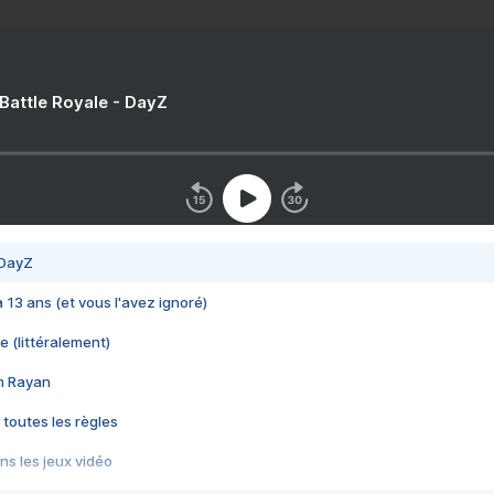
 Battle Royale - DayZ
 DayZ
 a 13 ans (et vous l'avez ignoré)
e (littéralement)
im Rayan
 toutes les règles
s les jeux vidéo