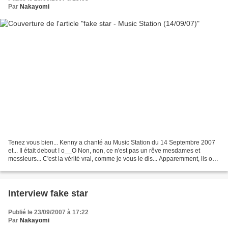
Par
Nakayomi
Tenez vous bien... Kenny a chanté au Music Station du 14 Septembre 2007
et... Il était debout ! o__O Non, non, ce n'est pas un rêve mesdames et
messieurs... C'est la vérité vrai, comme je vous le dis... Apparemment, ils ont
remisé son tabouret à la cave...
Interview fake star
Publié le 23/09/2007 à 17:22
Par
Nakayomi