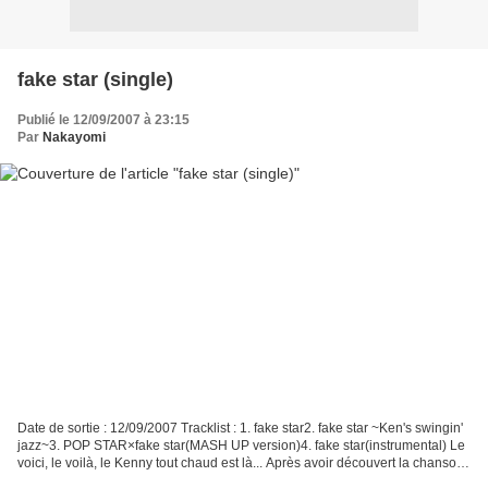
fake star (single)
Publié le 12/09/2007 à 23:15
Par
Nakayomi
Date de sortie : 12/09/2007 Tracklist : 1. fake star2. fake star ~Ken's swingin'
jazz~3. POP STAR×fake star(MASH UP version)4. fake star(instrumental) Le
voici, le voilà, le Kenny tout chaud est là... Après avoir découvert la chanson
via le PV ou encore...