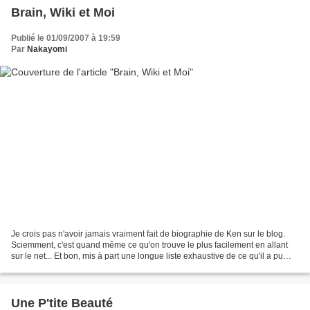
Brain, Wiki et Moi
Publié le 01/09/2007 à 19:59
Par
Nakayomi
Je crois pas n'avoir jamais vraiment fait de biographie de Ken sur le blog.
Sciemment, c'est quand même ce qu'on trouve le plus facilement en allant
sur le net... Et bon, mis à part une longue liste exhaustive de ce qu'il a pu
faire, y'aurait pas grand...
Une P'tite Beauté