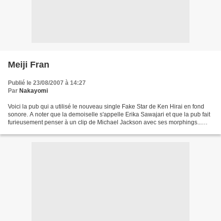
Meiji Fran
Publié le 23/08/2007 à 14:27
Par
Nakayomi
Voici la pub qui a utilisé le nouveau single Fake Star de Ken Hirai en fond
sonore. A noter que la demoiselle s'appelle Erika Sawajari et que la pub fait
furieusement penser à un clip de Michael Jackson avec ses morphings...
Sympathique et avec le refrain...