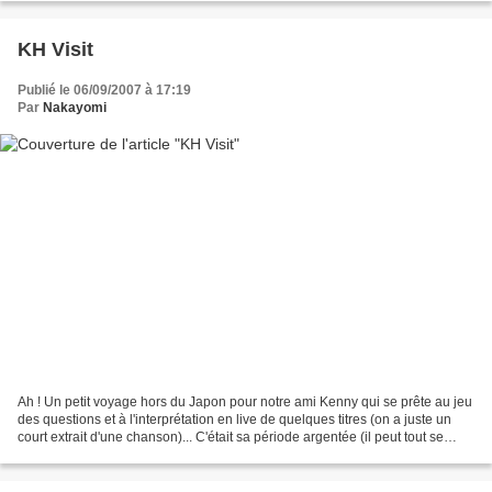
KH Visit
Publié le 06/09/2007 à 17:19
Par
Nakayomi
Ah ! Un petit voyage hors du Japon pour notre ami Kenny qui se prête au jeu
des questions et à l'interprétation en live de quelques titres (on a juste un
court extrait d'une chanson)... C'était sa période argentée (il peut tout se
permettre, on vous l'a...