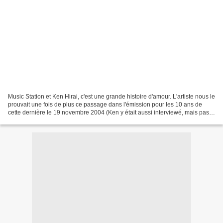
Music Station et Ken Hirai, c'est une grande histoire d'amour. L'artiste nous le
prouvait une fois de plus ce passage dans l'émission pour les 10 ans de
cette dernière le 19 novembre 2004 (Ken y était aussi interviewé, mais pas
de passage de ça malheuresement)....