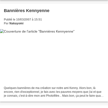
Bannières Kennyenne
Publié le 10/03/2007 à 15:51
Par
Nakayomi
Quelques bannières de ma création sur notre ami Kenny. Alors bon, là
encore, rien d'exceptionnel, je fais avec les pauvres moyens que j'ai et que
je connais, c'est-à-dire mon ami Photofiltre... Mais bon, ça peut le faire quand
même... ^_^ Une petite bannière...