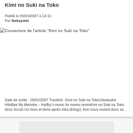
Kimi no Suki na Toko
Publié le 05/03/2007 à 14:11
Par
Nakayomi
Date de sortie : 28/02/2007 Tracklist : Kimi no Suki na TokoUtsukushii
HitoBye My Melodie – Halfby’s music for momo remixKimi no Suki na Toko
(less Vocal) Un mois et demi après Aika (Elegy), Ken nous revient donc avec
un nouveau single (on l’a rarement...