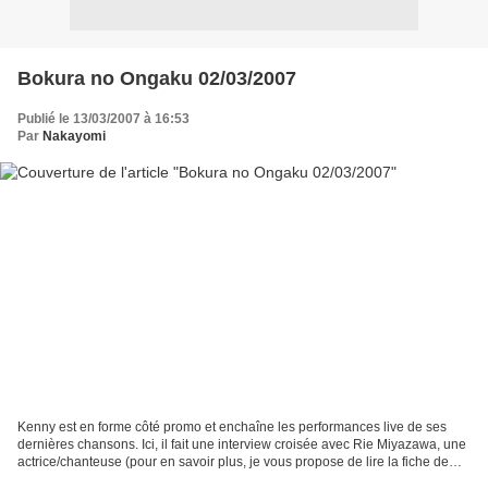
Bokura no Ongaku 02/03/2007
Publié le 13/03/2007 à 16:53
Par
Nakayomi
Kenny est en forme côté promo et enchaîne les performances live de ses
dernières chansons. Ici, il fait une interview croisée avec Rie Miyazawa, une
actrice/chanteuse (pour en savoir plus, je vous propose de lire la fiche de
Wikipedia en anglais à son...