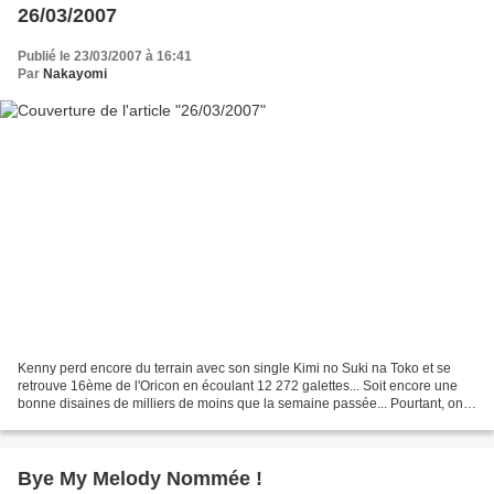
26/03/2007
Publié le 23/03/2007 à 16:41
Par
Nakayomi
Kenny perd encore du terrain avec son single Kimi no Suki na Toko et se
retrouve 16ème de l'Oricon en écoulant 12 272 galettes... Soit encore une
bonne disaines de milliers de moins que la semaine passée... Pourtant, on
peut pas dire que ce soit faute...
Bye My Melody Nommée !