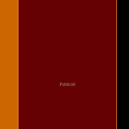
Avril
(6)
Mars
(8)
Février
(17)
Publicité