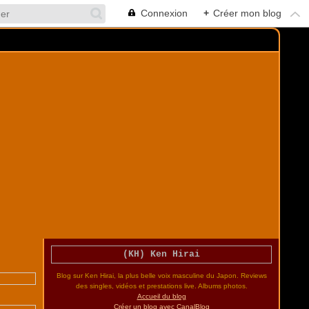
Connexion
+
Créer mon blog
(KH) Ken Hirai
Blog sur Ken Hirai, la plus belle voix masculine du Japon. Reviews
des singles, vidéos et prestations live. Albums photos.
Accueil du blog
Créer un blog avec CanalBlog