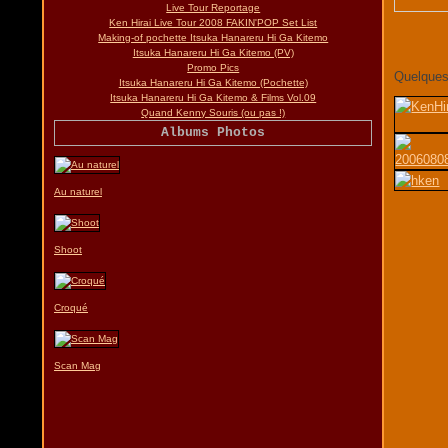
Live Tour Reportage
Ken Hirai Live Tour 2008 FAKIN'POP Set List
Making-of pochette Itsuka Hanareru Hi Ga Kitemo
Itsuka Hanareru Hi Ga Kitemo (PV)
Promo Pics
Quelques 
Itsuka Hanareru Hi Ga Kitemo (Pochette)
Itsuka Hanareru Hi Ga Kitemo & Films Vol.09
Quand Kenny Souris (ou pas !)
Albums Photos
Au naturel
Shoot
Croqué
Scan Mag