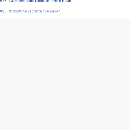
#26 : Chimène Badi raconte "Entre nous"
#25 : Indochine raconte "3e sexe"
#24 : Zaho raconte "C'est chelou"
#23 : Patrick Bruel raconte "Au café des délices"
#22 : Kyo raconte "Le chemin"
#21 : Nolwenn Leroy raconte "Cassé"
#20 : Patrick Hernandez raconte "Born to be alive"
#19 : Lorie raconte "Près de moi"
#18 : Michael Jones raconte "A nos actes manqués" (avec Jean-Jacque
#17 : Khaled raconte "Aïcha"
#16 : Corneille raconte "Parce qu'on vient de loin"
#15 : Indochine raconte "L'aventurier"
14 : Lorie raconte "Sur un air latino"