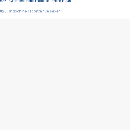
#26 : Chimène Badi raconte "Entre nous"
#25 : Indochine raconte "3e sexe"
#24 : Zaho raconte "C'est chelou"
#23 : Patrick Bruel raconte "Au café des délices"
#22 : Kyo raconte "Le chemin"
#21 : Nolwenn Leroy raconte "Cassé"
#20 : Patrick Hernandez raconte "Born to be alive"
#19 : Lorie raconte "Près de moi"
#18 : Michael Jones raconte "A nos actes manqués" (avec Jean-Jacque
#17 : Khaled raconte "Aïcha"
#16 : Corneille raconte "Parce qu'on vient de loin"
#15 : Indochine raconte "L'aventurier"
14 : Lorie raconte "Sur un air latino"