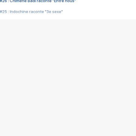
#26 : Chimène Badi raconte "Entre nous"
#25 : Indochine raconte "3e sexe"
#24 : Zaho raconte "C'est chelou"
#23 : Patrick Bruel raconte "Au café des délices"
#22 : Kyo raconte "Le chemin"
#21 : Nolwenn Leroy raconte "Cassé"
#20 : Patrick Hernandez raconte "Born to be alive"
#19 : Lorie raconte "Près de moi"
#18 : Michael Jones raconte "A nos actes manqués" (avec Jean-Jacque
#17 : Khaled raconte "Aïcha"
#16 : Corneille raconte "Parce qu'on vient de loin"
#15 : Indochine raconte "L'aventurier"
14 : Lorie raconte "Sur un air latino"